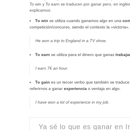
To win y To earn se traducen por ganar pero, en inglés
explicamos:
To win
se utiliza cuando ganamos algo en una
com
competición/concurso, siendo el contexto la «victoria».
He won a trip to England in a TV show.
To earn
se utiliza para el dinero que ganas
trabaj
I earn 7€ an hour.
To gain
es un tercer verbo que también se traduce
referirnos a ganar
experiencia
o ventaja en algo.
I have won a lot of experience in my job.
Ya sé lo que es ganar en 