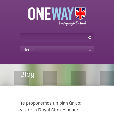
Home
Blog
Te proponemos un plan único:
visitar la Royal Shakespeare