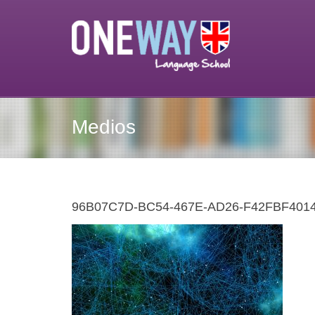
Medios
96B07C7D-BC54-467E-AD26-F42FBF401