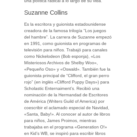
una política radical a lo largo de su vida.
Suzanne Collins
Es la escritora y guionista estadounidense
creadora de la famosa trilogía “Los juegos
del hambre”. La carrera de Suzanne empezó
en 1991, como guionista en programas de
televisión para niños. Trabajó para canales
como Nickelodeon (Bob esponja), «Los
Misteriosos Archivos de Shelby Woo»,
«Pequeño Oso» y «Oswald». También fue la
guionista principal de “Clifford, el gran perro
rojo” (en inglés «Clifford Puppy Days») para
Scholastic Enternaiment’s. Recibió una
nominación de la Hermandad de Escritores
de América (Writers Guild of America) por
coescribir el aclamado especial de Navidad,
«Santa, Baby!». Al conocer al autor de libros
para niños, James Proimos, mientras
trabajaba en el programa «Generation O!»
en Kid’s WB, se inspiró para escribir libros