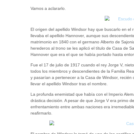
Vamos a aclararlo.
El origen del apellido Windsor hay que buscarlo en el r
llevaba el apellido Hannover, aunque sus descendiente
matrimonio en 1840 con el germano Alberto de Sajon
herederos al trono se les aplicó el título de Casa de 
Hannover que era el que se había portado hasta entonc
Fue el 17 de julio de 1917 cuando el rey Jorge V, nieto
todos los miembros y descendientes de la Familia Real
y pasarían a pertenecer a la Casa de Windsor, recién c
llevar el apellido Windsor tras el nombre.
La profunda enemistad que había con el Imperio Alem
drástica decisión. A pesar de que Jorge V era primo del 
enfrentamiento entre ambas naciones era irremediable
reafirmarlo.
El nombre de Windsor lo tomó de uno de los castillos q