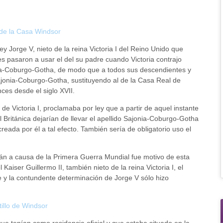
ey Jorge V, nieto de la reina Victoria I del Reino Unido que
s pasaron a usar el del su padre cuando Victoria contrajo
ia-Coburgo-Gotha, de modo que a todos sus descendientes y
Sajonia-Coburgo-Gotha, sustituyendo al de la Casa Real de
es desde el siglo XVII.
 de Victoria I, proclamaba por ley que a partir de aquel instante
 Británica dejarían de llevar el apellido Sajonia-Coburgo-Gotha
reada por él a tal efecto. También sería de obligatorio uso el
án a causa de la Primera Guerra Mundial fue motivo de esta
Kaiser Guillermo II, también nieto de la reina Victoria I, el
 y la contundente determinación de Jorge V sólo hizo
ue tenían como residencia oficial y que estaba situado en la