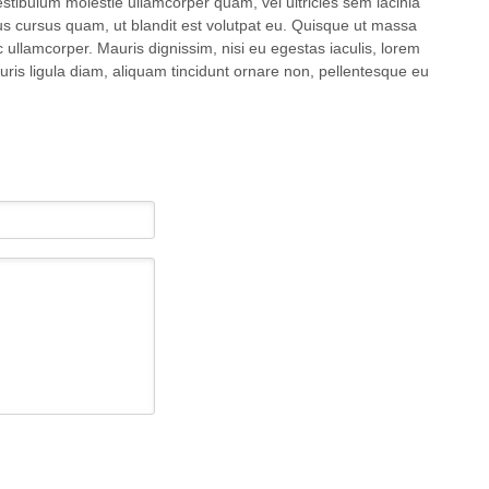
Vestibulum molestie ullamcorper quam, vel ultricies sem lacinia
us cursus quam, ut blandit est volutpat eu. Quisque ut massa
c ullamcorper. Mauris dignissim, nisi eu egestas iaculis, lorem
uris ligula diam, aliquam tincidunt ornare non, pellentesque eu