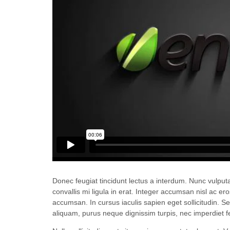
Donec feugiat tincidunt lectus a interdum. Nunc vulputat
convallis mi ligula in erat. Integer accumsan nisl ac e
accumsan. In cursus iaculis sapien eget sollicitudin. Se
aliquam, purus neque dignissim turpis, nec imperdiet feli