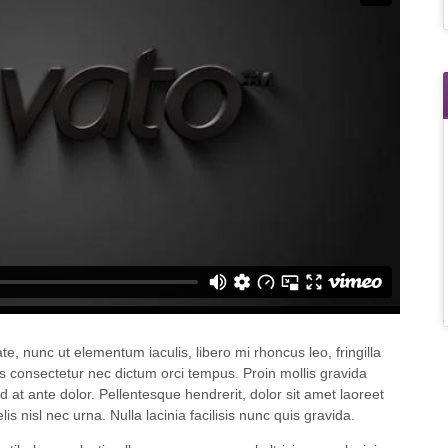
e, nunc ut elementum iaculis, libero mi rhoncus leo, fringilla
ros consectetur nec dictum orci tempus. Proin mollis gravida
d at ante dolor. Pellentesque hendrerit, dolor sit amet laoreet
s nisl nec urna. Nulla lacinia facilisis nunc quis gravida.